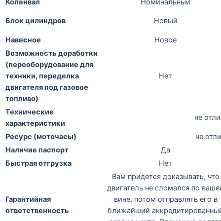
Коленвал
Номинальный
Блок цилиндров
Новый
Навесное
Новое
Возможность доработки
(переоборудование для
техники, переделка
Нет
двигателя под газовое
топливо)
Технические
не отл
характеристики
Ресурс (моточасы)
не отл
Наличие паспорт
Да
Быстрая отгрузка
Нет
Вам придется доказывать, что
двигатель не сломался по ваше
Гарантийная
вине, потом отправлять его в
ответственность
ближайший аккредитированны