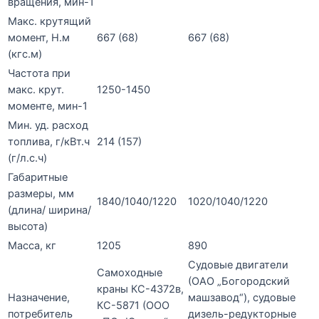
вращения, мин-1
Макс. крутящий
момент, Н.м
667 (68)
667 (68)
(кгс.м)
Частота при
макс. крут.
1250-1450
моменте, мин-1
Мин. уд. расход
топлива, г/кВт.ч
214 (157)
(г/л.с.ч)
Габаритные
размеры, мм
1840/1040/1220
1020/1040/1220
(длина/ ширина/
высота)
Масса, кг
1205
890
Судовые двигатели
Самоходные
(ОАО „Богородский
краны КС-4372в,
Назначение,
машзавод“), судовые
КС-5871 (ООО
потребитель
дизель-редукторные