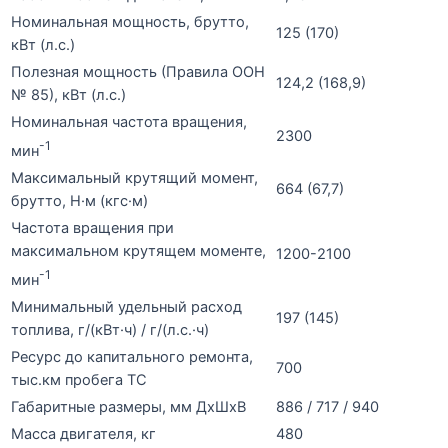
Номинальная мощность, брутто,
125 (170)
кВт (л.с.)
Полезная мощность (Правила ООН
124,2 (168,9)
№ 85), кВт (л.с.)
Номинальная частота вращения,
2300
-1
мин
Максимальный крутящий момент,
664 (67,7)
брутто, Н·м (кгс·м)
Частота вращения при
максимальном крутящем моменте,
1200-2100
-1
мин
Минимальный удельный расход
197 (145)
топлива, г/(кВт·ч) / г/(л.с.·ч)
Ресурс до капитального ремонта,
700
тыс.км пробега ТС
Габаритные размеры, мм ДхШхВ
886 / 717 / 940
Масса двигателя, кг
480