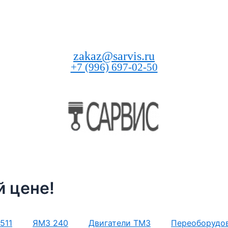
zakaz@sarvis.ru
+7 (996) 697-02-50
 цене!
511
ЯМЗ 240
Двигатели ТМЗ
Переоборудо