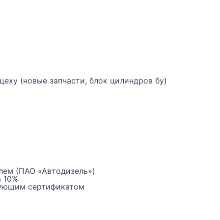
еху (новые запчасти, блок цилиндров бу)
лем (ПАО «Автодизель»)
а 10%
вующим сертификатом