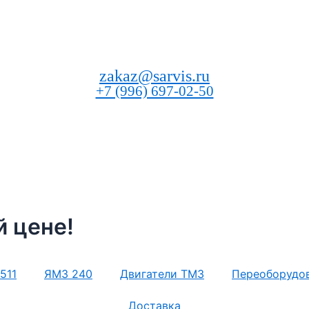
zakaz@sarvis.ru
+7 (996) 697-02-50
 цене!
511
ЯМЗ 240
Двигатели ТМЗ
Переоборудо
Доставка