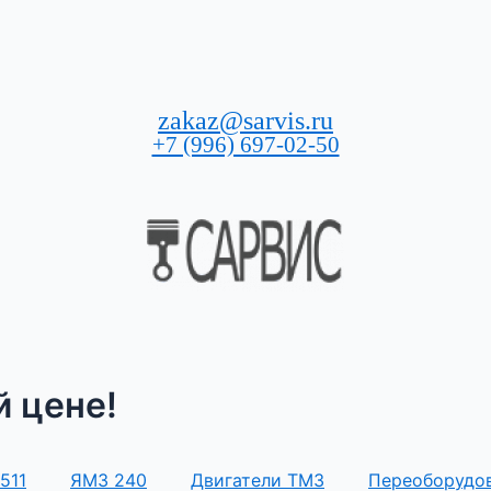
zakaz@sarvis.ru
+7 (996) 697-02-50
 цене!
511
ЯМЗ 240
Двигатели ТМЗ
Переоборудо